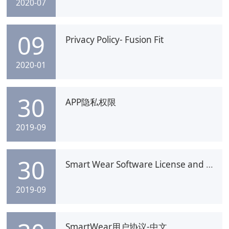
2020-07
09
Privacy Policy- Fusion Fit
2020-01
30
APP隐私权限
2019-09
30
Smart Wear Software License and Service Agreement-En
2019-09
SmartWear用户协议-中文