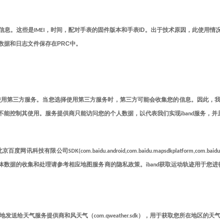
ID
信息。这些是
IMEI
，时间，配对手表的固件版本和手表
。出于技术原因，此使用情
PRC
数据和日志文件保存在
中。
是否使用第三方服务。当您选择使用第三方服务时，第三方可能会收集您的信息。因此，
能控制其使用。服务提供商只能访问您的个人数据，以代表我们实现iband服务，
K(com.baidu.android,com.baidu.mapsdkplatform,com.baidu.geo
数据的收集和处理请参考相应地图服务商的隐私政策。iband获取运动轨迹用于您进
给天气服务提供商和风天气（com.qweather.sdk），用于获取您所在地区