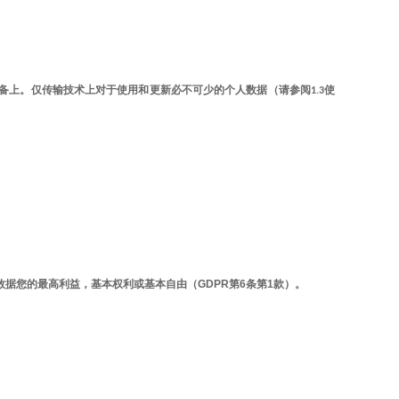
备上。仅传输技术上对于使用和更新必不可少的个人数据（请参阅
1.3
使
GDPR
6
1
数据您的最高利益，基本权利或基本自由（
第
条第
款）。